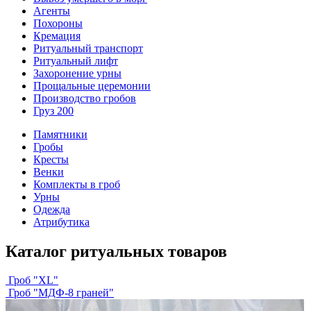
Агенты
Похороны
Кремация
Ритуальный транспорт
Ритуальный лифт
Захоронение урны
Прощальные церемонии
Производство гробов
Груз 200
Памятники
Гробы
Кресты
Венки
Комплекты в гроб
Урны
Одежда
Атрибутика
Каталог ритуальных товаров
Гроб "XL"
Гроб "МДФ-8 граней"