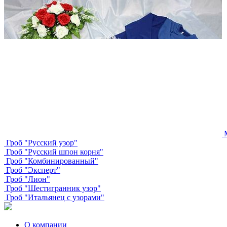
Гроб "Русский узор"
Гроб "Русский шпон корня"
Гроб "Комбинированный"
Гроб "Эксперт"
Гроб "Лион"
Гроб "Шестигранник узор"
Гроб "Итальянец с узорами"
О компании