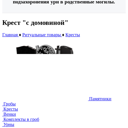
подзахоронения урн в родственные могилы.
Крест "с домовиной"
Главная
♦
Ритуальные товары
♦
Кресты
Памятники
Гробы
Кресты
Венки
Комплекты в гроб
Урны