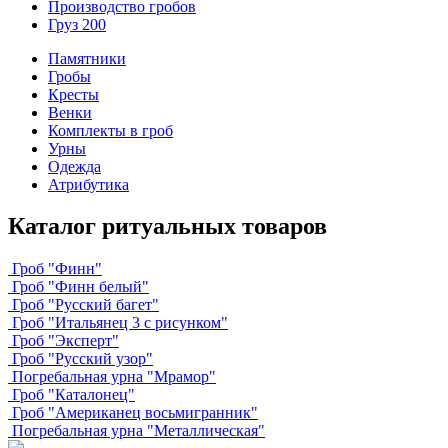
Производство гробов
Груз 200
Памятники
Гробы
Кресты
Венки
Комплекты в гроб
Урны
Одежда
Атрибутика
Каталог ритуальных товаров
Гроб "Финн"
Гроб "Финн белый"
Гроб "Русский багет"
Гроб "Итальянец 3 с рисунком"
Гроб "Эксперт"
Гроб "Русский узор"
Погребальная урна "Мрамор"
Гроб "Каталонец"
Гроб "Американец восьмигранник"
Погребальная урна "Металлическая"