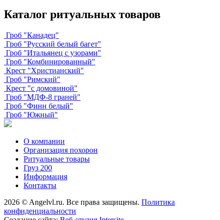
Каталог ритуальных товаров
Гроб "Канадец"
Гроб "Русский белый багет"
Гроб "Итальянец с узорами"
Гроб "Комбинированный"
Крест "Христианский"
Гроб "Римский"
Крест "с домовиной"
Гроб "МДФ-8 граней"
Гроб "Финн белый"
Гроб "Южный"
О компании
Организация похорон
Ритуальные товары
Груз 200
Информация
Контакты
2026 © Angelvl.ru. Все права защищены.
Политика
конфиденциальности
Создание сайта:
Веб-студия Intersite