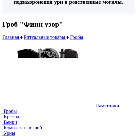
подзахоронения урн в родственные могилы.
Гроб "Финн узор"
Главная
♦
Ритуальные товары
♦
Гробы
Памятники
Гробы
Кресты
Венки
Комплекты в гроб
Урны