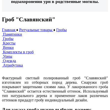
подзахоронения урн в родственные могилы.
Гроб "Славянский"
Главная
♦
Ритуальные товары
♦
Гробы
Памятники
Гробы
Кресты
Венки
Комплекты в гроб
Урны
Одежда
Атрибутика
Фактурный светлый полированный гроб "Славянский"
изготовлен из отборных пород дерева. Снаружи гроб
покрывают защитными слоями лака. У лакированного гроба
"Славянский" остается естественный оттенок. Используемый
тип натурального дерева и применение лаков различных
оттенков придадут гробу индивидуальный дизайн.
Для заказа гроба нужно выбрать размер: