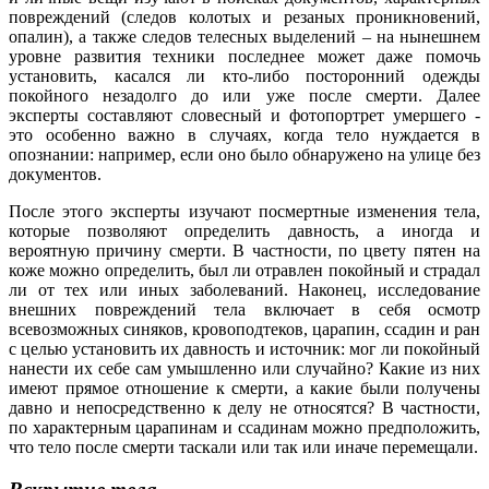
повреждений (следов колотых и резаных проникновений,
опалин), а также следов телесных выделений – на нынешнем
уровне развития техники последнее может даже помочь
установить, касался ли кто-либо посторонний одежды
покойного незадолго до или уже после смерти. Далее
эксперты составляют словесный и фотопортрет умершего -
это особенно важно в случаях, когда тело нуждается в
опознании: например, если оно было обнаружено на улице без
документов.
После этого эксперты изучают посмертные изменения тела,
которые позволяют определить давность, а иногда и
вероятную причину смерти. В частности, по цвету пятен на
коже можно определить, был ли отравлен покойный и страдал
ли от тех или иных заболеваний. Наконец, исследование
внешних повреждений тела включает в себя осмотр
всевозможных синяков, кровоподтеков, царапин, ссадин и ран
с целью установить их давность и источник: мог ли покойный
нанести их себе сам умышленно или случайно? Какие из них
имеют прямое отношение к смерти, а какие были получены
давно и непосредственно к делу не относятся? В частности,
по характерным царапинам и ссадинам можно предположить,
что тело после смерти таскали или так или иначе перемещали.