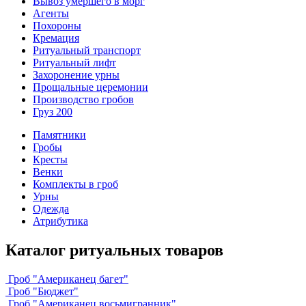
Вывоз умершего в морг
Агенты
Похороны
Кремация
Ритуальный транспорт
Ритуальный лифт
Захоронение урны
Прощальные церемонии
Производство гробов
Груз 200
Памятники
Гробы
Кресты
Венки
Комплекты в гроб
Урны
Одежда
Атрибутика
Каталог ритуальных товаров
Гроб "Американец багет"
Гроб "Бюджет"
Гроб "Американец восьмигранник"