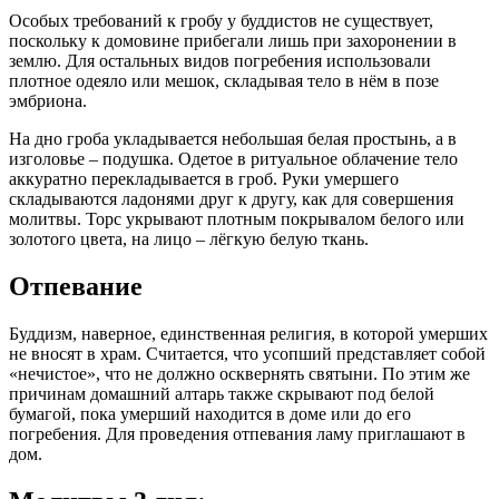
Особых требований к гробу у буддистов не существует,
поскольку к домовине прибегали лишь при захоронении в
землю. Для остальных видов погребения использовали
плотное одеяло или мешок, складывая тело в нём в позе
эмбриона.
На дно гроба укладывается небольшая белая простынь, а в
изголовье – подушка. Одетое в ритуальное облачение тело
аккуратно перекладывается в гроб. Руки умершего
складываются ладонями друг к другу, как для совершения
молитвы. Торс укрывают плотным покрывалом белого или
золотого цвета, на лицо – лёгкую белую ткань.
Отпевание
Буддизм, наверное, единственная религия, в которой умерших
не вносят в храм. Считается, что усопший представляет собой
«нечистое», что не должно осквернять святыни. По этим же
причинам домашний алтарь также скрывают под белой
бумагой, пока умерший находится в доме или до его
погребения. Для проведения отпевания ламу приглашают в
дом.