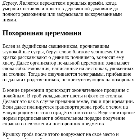
Дереву
. Является пережитком прошлых времён, когда
умерших оставляли просто в деревянной домовине до
полного разложения или забрасывали выкорчеванными
пнями.
Похоронная церемония
Вслед за буддийским священником, прочитавшим
заупокойные сутры, берут слово близкие усопшему. Они
кратко рассказывают о деяниях почившего, возносят ему
хвалу. Далее организатор печальной церемонии зачитывает
слова соболезнования, написанные на листочках, уложенных
на столике. Тогда же озвучиваются телеграммы, прибывшие
от дальних родственников, не присутствующих на похоронах.
В конце церемонии происходит окончательное прощание с
покойным. В гроб укладывают цветы и фото со столика.
Делают это как в случае предания земле, так и при кремации.
Если далее планируется транспортировка гроба с телом на
малую родину от этого придётся отказаться. Ведь санитарные
нормы предписывают в обязательном порядке получение
справки о невложении посторонних предметов.
Крышку гроба после этого водружают на своё место и