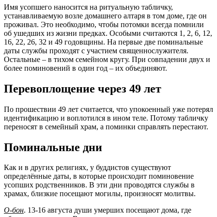
Имя усопшего наносится на ритуальную табличку,
устанавливаемую возле домашнего алтаря в том доме, где он
проживал. Это необходимо, чтобы потомки всегда помнили
об ушедших из жизни предках. Особыми считаются 1, 2, 6, 12,
16, 22, 26, 32 и 49 годовщины. На первые две поминальные
даты службы проходят с участием священнослужителя.
Остальные – в тихом семейном кругу. При совпадении двух и
более поминовений в один год – их объединяют.
Перевоплощение через 49 лет
По прошествии 49 лет считается, что упокоенный уже потерял
идентификацию и воплотился в ином теле. Потому табличку
переносят в семейный храм, а поминки справлять перестают.
Поминальные дни
Как и в других религиях, у буддистов существуют
определённые даты, в которые происходит поминовение
усопших родственников. В эти дни проводятся службы в
храмах, близкие посещают могилы, произносят молитвы.
О-бон
. 13-16 августа души умерших посещают дома, где