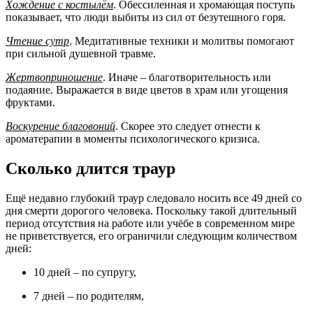
Хождение с костылём
. Обессиленная и хромающая поступь
показывает, что люди выбиты из сил от безутешного горя.
Чтение сутр
. Медитативные техники и молитвы помогают
при сильной душевной травме.
Жертвоприношение
. Иначе – благотворительность или
подаяние. Выражается в виде цветов в храм или угощения
фруктами.
Воскурение благовоний
. Скорее это следует отнести к
ароматерапии в моменты психологического кризиса.
Сколько длится траур
Ещё недавно глубокий траур следовало носить все 49 дней со
дня смерти дорогого человека. Поскольку такой длительный
период отсутствия на работе или учёбе в современном мире
не приветствуется, его ограничили следующим количеством
дней:
10 дней – по супругу,
7 дней – по родителям,