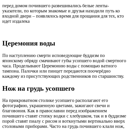
перед домом почившего развешивались белые ленты-
указатели, по которым знакомые и друзья находили путь ко
входной двери – появлялось время для прощания для тех, кто
идет издалека
Церемония воды
По наступлению смерти исповедующие буддизм по
японскому обряду смачивают губы усопшего водой смертного
часа. Проделывают Церемонию воды с помощью ватного
тампона. Палочки или пинцет передаются поочерёдно
каждому из присутствующих родственников по старшинству.
Нож на грудь усопшего
На прикроватном столике усопшего располагают его
фотографию, украшенную цветами, зажигают свечи и
благовония. Как в православии перед изображением
почившего ставят стопку водки с хлебушком, так и в буддизме
порой ставят пиалу с рисом и воткнутыми вертикально вверх
столовыми приборами. Часто на грудь почившего клали нож,