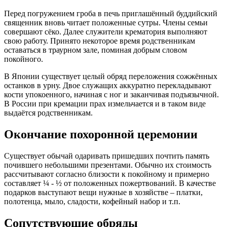
Перед погружением гроба в печь приглашённый буддийский
священник вновь читает положенные сутры. Члены семьи
совершают сёко. Далее служители крематория выполняют
свою работу. Принято некоторое время родственникам
оставаться в траурном зале, поминая добрым словом
покойного.
В Японии существует целый обряд переложения сожжённых
останков в урну. Двое служащих аккуратно перекладывают
кости упокоенного, начиная с ног и заканчивая подъязычной.
В России при кремации прах измельчается и в таком виде
выдаётся родственникам.
Окончание похоронной церемонии
Существует обычай одаривать пришедших почтить память
почившего небольшими презентами. Обычно их стоимость
рассчитывают согласно близости к покойному и примерно
составляет ¼ - ½ от положенных пожертвований. В качестве
подарков выступают вещи нужные в хозяйстве – платки,
полотенца, мыло, сладости, кофейный набор и т.п.
Сопутствующие обряды