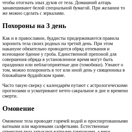
чтобы отогнать злых духов от тела. Домашний алтарь
занавешивают белой специальной бумагой. При желании то
же можно сделать с зеркалами.
Похороны на 3 день
Как и в православии, буддисты придерживаются правила
хоронить тела своих родных на третий день. При этом
накануне обязательно проводится обряд отпевания и
всенощное бдение у гроба. Единственной препоной для
совершения обряда в установленное время могут быть
праздники или неблагоприятные дни (томобики). Узнают о
том, можно похоронить в тот или иной день у священника в
ближайшем буддийском храме.
Часто такую сверку с календарём путают с астрологическими
прогнозами и усматривают нечто сакральное в дне и времени
смерти.
Омовение
Омовение тела проводят горячей водой и проспиртованными
ватными или марлевыми салфетками. Естественные
отверстия тела затыкают ватными тампонами, а веки