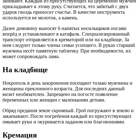
забивают. Каждый из присутствующих на церемонии мужчин
прикладывает к этому руку. Считается, что забитый с двух
ударов гвоздь приносит счастье. В качестве инструмента
используется не молоток, а камень.
Далее домовину выносят 6 нанятых носильщиков ногами
вперёд и устанавливают в катафалк. Специализированный
транспорт отправляется в крематорий или на кладбище. За
ним следуют только члены семьи усопшего. В руках старший
мужчина несёт памятную табличку. При необходимости, их
может сопровождать лама.
На кладбище
Некрополь в день захоронения посещают только мужчины и
женщины преклонного возраста. Для последних данный
визит необязателен. Запрещено на погосте появление
беременных или женщин с маленькими детьми.
Обряд предания земле скромный. Гроб погружают в землю и
закапывают. После погребения каждый из присутствующих
омывает руки и окуривается ладаном или благовониями.
Кремация