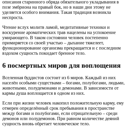
описания старинного обряда обязательного укладывания в
позе эмбриона на правый бок, но в наши дни этому не
уделяется особого внимания. Такая традиция возникла
неспроста.
Чтение вслух молитв ламой, медитативные техники и
воскурение ароматических трав нацелены на успокоение
умирающего. В таком состоянии человек постепенно
примиряется со своей участью – дыхание тяжелеет,
функционирование организма прекращается и с последним
вздохом сущность покидает бренное тело.
6 посмертных миров для воплощения
Вселенная буддистов состоит из 6 миров. Каждый из них
населён особыми существами – богами, полубогами, людьми,
животными, полудемонами и демонами. В зависимости от
кармы душа воплощается в одном из них.
Если при жизни человек накопил положительную карму, ему
отмерен определённый срок пребывания в пространстве
между богами и полубогами, если отрицательную – среди
демонов или полудемонов. При равном количестве деяний
сущность вновь обретает человеческое тело.