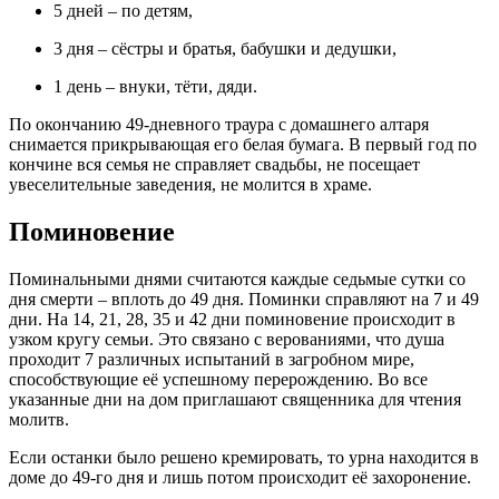
5 дней – по детям,
3 дня – сёстры и братья, бабушки и дедушки,
1 день – внуки, тёти, дяди.
По окончанию 49-дневного траура с домашнего алтаря
снимается прикрывающая его белая бумага. В первый год по
кончине вся семья не справляет свадьбы, не посещает
увеселительные заведения, не молится в храме.
Поминовение
Поминальными днями считаются каждые седьмые сутки со
дня смерти – вплоть до 49 дня. Поминки справляют на 7 и 49
дни. На 14, 21, 28, 35 и 42 дни поминовение происходит в
узком кругу семьи. Это связано с верованиями, что душа
проходит 7 различных испытаний в загробном мире,
способствующие её успешному перерождению. Во все
указанные дни на дом приглашают священника для чтения
молитв.
Если останки было решено кремировать, то урна находится в
доме до 49-го дня и лишь потом происходит её захоронение.