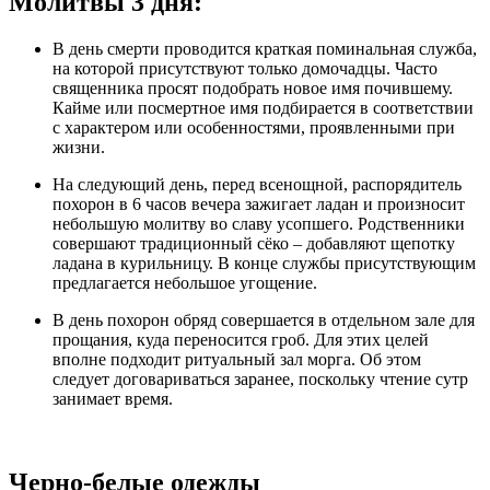
Молитвы 3 дня:
В день смерти проводится краткая поминальная служба,
на которой присутствуют только домочадцы. Часто
священника просят подобрать новое имя почившему.
Кайме или посмертное имя подбирается в соответствии
с характером или особенностями, проявленными при
жизни.
На следующий день, перед всенощной, распорядитель
похорон в 6 часов вечера зажигает ладан и произносит
небольшую молитву во славу усопшего. Родственники
совершают традиционный сёко – добавляют щепотку
ладана в курильницу. В конце службы присутствующим
предлагается небольшое угощение.
В день похорон обряд совершается в отдельном зале для
прощания, куда переносится гроб. Для этих целей
вполне подходит ритуальный зал морга. Об этом
следует договариваться заранее, поскольку чтение сутр
занимает время.
Черно-белые одежды