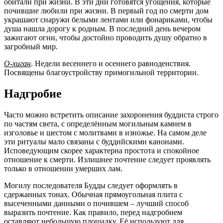
обитали при жизни. В эти дни готовятся угощения, которые
почившие любили при жизни. В первый год по смерти дом
украшают снаружи белыми лентами или фонариками, чтобы
душа нашла дорогу к родным. В последний день вечером
зажигают огни, чтобы достойно проводить душу обратно в
загробный мир.
О-хиган
. Недели весеннего и осеннего равноденствия.
Посвящены благоустройству примогильной территории.
Надгробие
Часто можно встретить описание захоронения буддиста строго
по частям света, с определённым могильным камнем в
изголовье и шестом с молитвами в изножье. На самом деле
эти ритуалы мало связаны с буддийскими канонами.
Исповедующим скорее характерна простота и спокойное
отношение к смерти. Излишнее почтение следует проявлять
только в отношении умерших лам.
Могилу последователя Будды следует оформлять в
сдержанных тонах. Обычная прямоугольная плита с
высеченными данными о почившем – лучший способ
выразить почтение. Как правило, перед надгробием
оставляют небольшую площадку. Её используют для