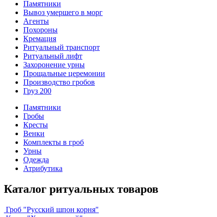
Памятники
Вывоз умершего в морг
Агенты
Похороны
Кремация
Ритуальный транспорт
Ритуальный лифт
Захоронение урны
Прощальные церемонии
Производство гробов
Груз 200
Памятники
Гробы
Кресты
Венки
Комплекты в гроб
Урны
Одежда
Атрибутика
Каталог ритуальных товаров
Гроб "Русский шпон корня"