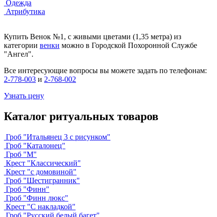
Одежда
Атрибутика
Купить Венок №1, с живыми цветами (1,35 метра) из
категории
венки
можно в Городской Похоронной Службе
"Ангел".
Все интересующие вопросы вы можете задать по телефонам:
2-778-003
и
2-768-002
Узнать цену
Каталог ритуальных товаров
Гроб "Итальянец 3 с рисунком"
Гроб "Каталонец"
Гроб "М"
Крест "Классический"
Крест "с домовиной"
Гроб "Шестигранник"
Гроб "Финн"
Гроб "Финн люкс"
Крест "С накладкой"
Гроб "Русский белый багет"