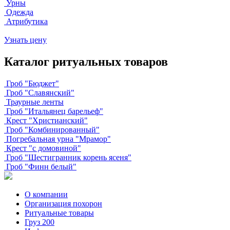
Урны
Одежда
Атрибутика
Узнать цену
Каталог ритуальных товаров
Гроб "Бюджет"
Гроб "Славянский"
Траурные ленты
Гроб "Итальянец барельеф"
Крест "Христианский"
Гроб "Комбинированный"
Погребальная урна "Мрамор"
Крест "с домовиной"
Гроб "Шестигранник корень ясеня"
Гроб "Финн белый"
О компании
Организация похорон
Ритуальные товары
Груз 200